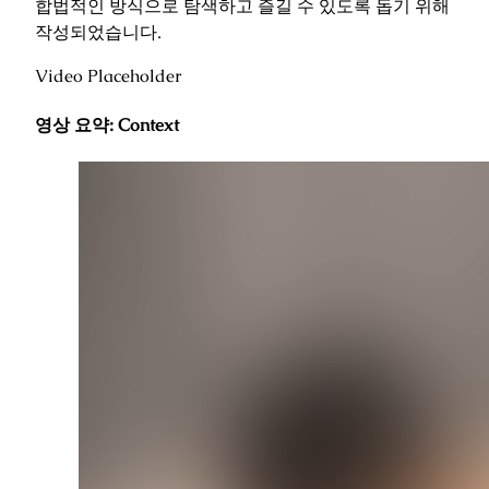
합법적인 방식으로 탐색하고 즐길 수 있도록 돕기 위해
작성되었습니다.
Video Placeholder
영상 요약: Context