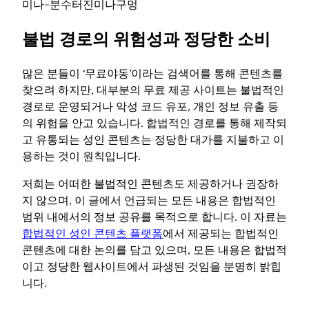
미나-분수터진미나구멍
불법 경로의 위험성과 정당한 소비
많은 분들이 ‘무료야동’이라는 검색어를 통해 콘텐츠를
찾으려 하지만, 대부분의 무료 제공 사이트는 불법적인
경로로 운영되거나 악성 코드 유포, 개인 정보 유출 등
의 위험을 안고 있습니다. 합법적인 경로를 통해 제작되
고 유통되는 성인 콘텐츠는 정당한 대가를 지불하고 이
용하는 것이 원칙입니다.
저희는 어떠한 불법적인 콘텐츠도 제공하거나 권장하
지 않으며, 이 글에서 언급되는 모든 내용은 합법적인
범위 내에서의 정보 공유를 목적으로 합니다. 이 자료는
합법적인 성인 콘텐츠 플랫폼
에서 제공되는 합법적인
콘텐츠에 대한 논의를 담고 있으며, 모든 내용은 합법적
이고 정당한 웹사이트에서 파생된 것임을 분명히 밝힙
니다.