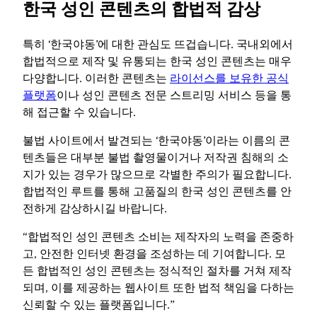
한국 성인 콘텐츠의 합법적 감상
특히 ‘한국야동’에 대한 관심도 뜨겁습니다. 국내외에서
합법적으로 제작 및 유통되는 한국 성인 콘텐츠는 매우
다양합니다. 이러한 콘텐츠는
라이선스를 보유한 공식
플랫폼
이나 성인 콘텐츠 전문 스트리밍 서비스 등을 통
해 접근할 수 있습니다.
불법 사이트에서 발견되는 ‘한국야동’이라는 이름의 콘
텐츠들은 대부분 불법 촬영물이거나 저작권 침해의 소
지가 있는 경우가 많으므로 각별한 주의가 필요합니다.
합법적인 루트를 통해 고품질의 한국 성인 콘텐츠를 안
전하게 감상하시길 바랍니다.
“합법적인 성인 콘텐츠 소비는 제작자의 노력을 존중하
고, 안전한 인터넷 환경을 조성하는 데 기여합니다. 모
든 합법적인 성인 콘텐츠는 정식적인 절차를 거쳐 제작
되며, 이를 제공하는 웹사이트 또한 법적 책임을 다하는
신뢰할 수 있는 플랫폼입니다.”