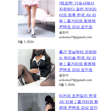
[체코맨] 기숙사에서
자위하다 걸린 치어리
더의 최후 한국 AV 리
뷰｜줄거리와 회원제
콘텐츠 감상 포인트
글쓴이
avkorea19@gmail.com
8월 3, 2026
출근 첫날부터 자위하
는 하이솔 한국 AV 리
뷰｜줄거리와 회원제
콘텐츠 감상 포인트
글쓴이
avkorea19@gmail.com
8월 3, 2026
미카의 조련일지 한국
AV 리뷰｜줄거리와 회
원제 콘텐츠 감상 포인