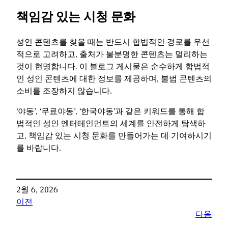
책임감 있는 시청 문화
성인 콘텐츠를 찾을 때는 반드시 합법적인 경로를 우선
적으로 고려하고, 출처가 불분명한 콘텐츠는 멀리하는
것이 현명합니다. 이 블로그 게시물은 순수하게 합법적
인 성인 콘텐츠에 대한 정보를 제공하며, 불법 콘텐츠의
소비를 조장하지 않습니다.
‘야동’, ‘무료야동’, ‘한국야동’과 같은 키워드를 통해 합
법적인 성인 엔터테인먼트의 세계를 안전하게 탐색하
고, 책임감 있는 시청 문화를 만들어가는 데 기여하시기
를 바랍니다.
2월 6, 2026
이전
다음