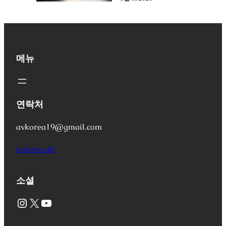
메뉴
연락처
avkorea19@gmail.com
avkorea.kr
소셜
Instagram
X
YouTube