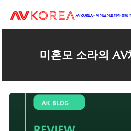
콘
텐
AVKOREA – 에이브이코리아 합법
츠
로
바
로
가
미혼모 소라의 AV
기