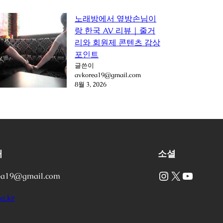
노래방에서 옆방손님이
랑 한국 AV 리뷰｜줄거
리와 회원제 콘텐츠 감상
포인트
글쓴이
avkorea19@gmail.com
8월 3, 2026
처
소셜
Instagram
X
YouTube
ea19@gmail.com
a.kr