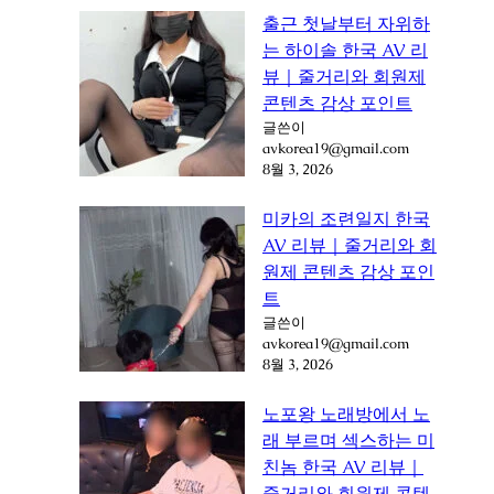
출근 첫날부터 자위하
는 하이솔 한국 AV 리
뷰｜줄거리와 회원제
콘텐츠 감상 포인트
글쓴이
avkorea19@gmail.com
8월 3, 2026
미카의 조련일지 한국
AV 리뷰｜줄거리와 회
원제 콘텐츠 감상 포인
트
글쓴이
avkorea19@gmail.com
8월 3, 2026
노포왕 노래방에서 노
래 부르며 섹스하는 미
친놈 한국 AV 리뷰｜
줄거리와 회원제 콘텐