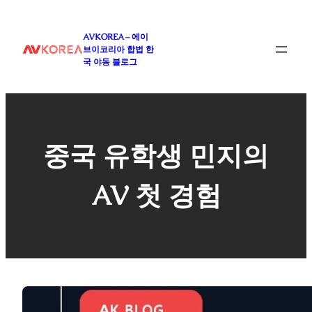
콘
텐
AVKOREA – 에이
츠
브이코리아 합법 한
로
국 야동 블로그
바
로
가
기
중국 유학생 민지의
AV 첫 경험