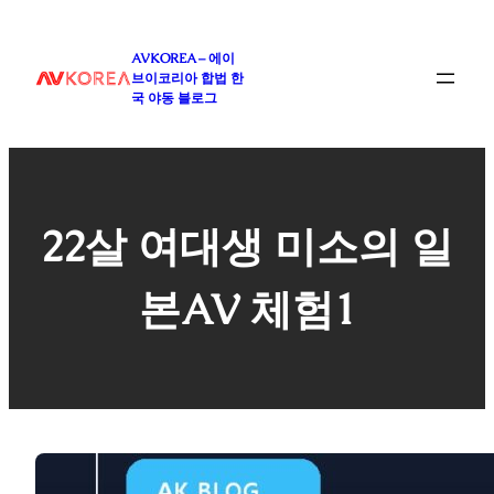
콘
텐
AVKOREA – 에이
츠
브이코리아 합법 한
로
국 야동 블로그
바
로
가
기
22살 여대생 미소의 일
본AV 체험1