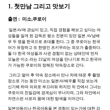
1. 첫만남 그리고 맛보기
출연 : 미소,쿠로이
일본AV에 관심이 있고, 직접 경험을 해보고 싶다는 여
성들을 알게 된 감독은 평소 친분이 있던 일본 AV남배
우 두 명을 한국으로 초대를 한다. 그 중 쿠로이는 한국
어가 유창하고 또 한명인 츠키무라는 외모가 출중하다.
둘 다 한국 여성들과 사귄 경험이 없는 상태인데 먼저
오늘은 미소 라는 22살의 여성을 만나기로 하고 한국어
가 가능한 쿠로이와 정해진 약속장소로 간다.
그리고 얼마 후 약속 장소에서 만나 차에 태운 후 촬영
장소로 가는 동안 미소는 일본AV배우를 직접 보는게
신기해 하며 의외로 부끄러워 하지만 차 안에서 그녀는
쿠로이의 친밀감에 경계심이 무너지며, 그와 차안에서
자연스런 서로의 몸에 대한 탐색을 이어간다.
일본야동이나 한국야동을 본 경험이 있는가에 대한 감