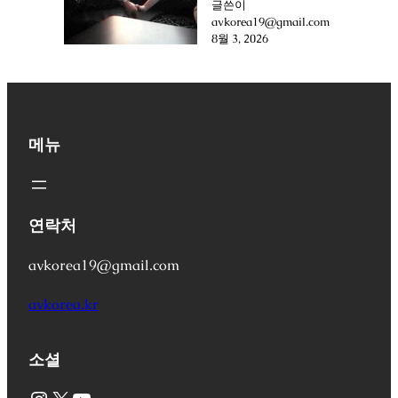
글쓴이
avkorea19@gmail.com
8월 3, 2026
메뉴
연락처
avkorea19@gmail.com
avkorea.kr
소셜