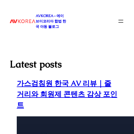
콘
텐
AVKOREA – 에이
츠
브이코리아 합법 한
로
국 야동 블로그
바
로
가
기
Latest posts
가스검침원 한국 AV 리뷰｜줄
거리와 회원제 콘텐츠 감상 포인
트