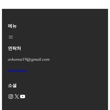
메뉴
연락처
avkorea19@gmail.com
avkorea.kr
소셜
Instagram
X
YouTube