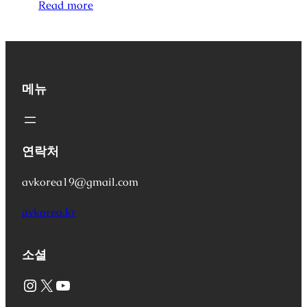
Read more
메뉴
연락처
avkorea19@gmail.com
avkorea.kr
소셜
Instagram
X
YouTube