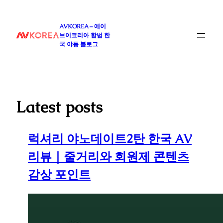
콘
텐
AVKOREA – 에이
츠
브이코리아 합법 한
로
국 야동 블로그
바
로
가
기
Latest posts
럭셔리 야노데이트2탄 한국 AV
리뷰｜줄거리와 회원제 콘텐츠
감상 포인트