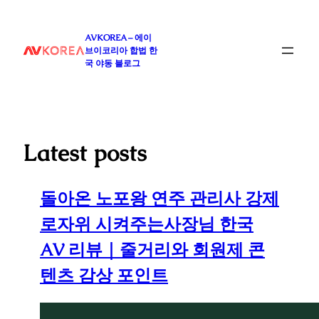
콘
텐
AVKOREA – 에이
츠
브이코리아 합법 한
로
국 야동 블로그
바
로
가
기
Latest posts
돌아온 노포왕 연주 관리사 강제
로자위 시켜주는사장님 한국
AV 리뷰｜줄거리와 회원제 콘
텐츠 감상 포인트