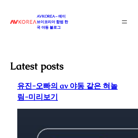
콘
텐
AVKOREA – 에이
츠
브이코리아 합법 한
로
국 야동 블로그
바
로
가
기
Latest posts
유진-오빠의 av 야동 같은 혀놀
림-미리보기