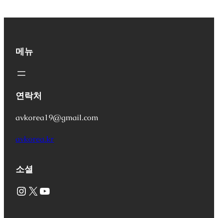
메뉴
연락처
avkorea19@gmail.com
avkorea.kr
소셜
Instagram
X
YouTube