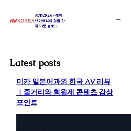
콘
텐
AVKOREA – 에이
츠
브이코리아 합법 한
로
국 야동 블로그
바
로
가
기
Latest posts
미카 일본어과외 한국 AV 리뷰
｜줄거리와 회원제 콘텐츠 감상
포인트