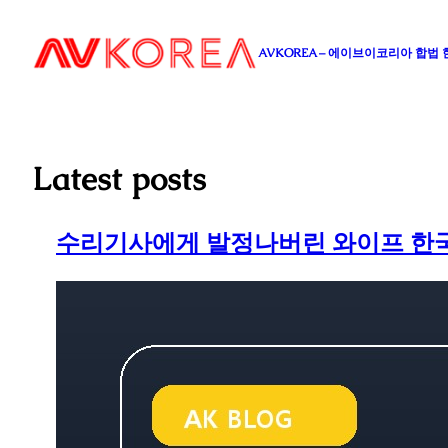
콘
텐
AVKOREA – 에이브이코리아 합법
츠
로
바
로
가
Latest posts
기
수리기사에게 발정나버린 와이프 한국