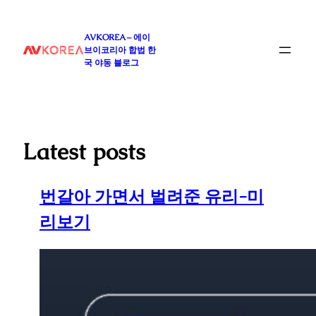
콘
텐
AVKOREA – 에이
츠
브이코리아 합법 한
로
국 야동 블로그
바
로
가
기
Latest posts
번갈아 가면서 벌려준 유리-미
리보기