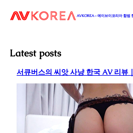
콘
텐
AVKOREA – 에이브이코리아 합법
츠
로
바
로
가
Latest posts
기
서큐버스의 씨앗 사냥 한국 AV 리뷰