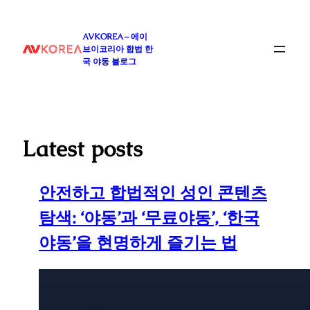
콘
텐
AVKOREA – 에이
츠
브이코리아 합법 한
로
국 야동 블로그
바
로
가
기
Latest posts
안전하고 합법적인 성인 콘텐츠
탐색: ‘야동’과 ‘무료야동’, ‘한국
야동’을 현명하게 즐기는 법