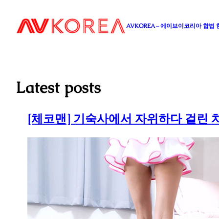
콘
텐
AVKOREA – 에이브이코리아 합법
츠
로
바
로
가
Latest posts
기
[체코맨] 기숙사에서 자위하다 걸린 