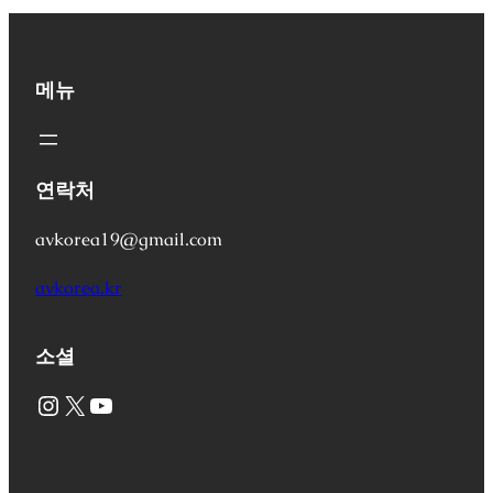
메뉴
연락처
avkorea19@gmail.com
avkorea.kr
소셜
Instagram
X
YouTube