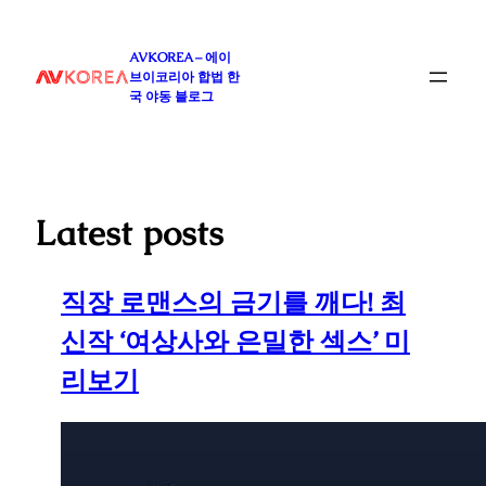
콘
텐
AVKOREA – 에이
츠
브이코리아 합법 한
로
국 야동 블로그
바
로
가
기
Latest posts
직장 로맨스의 금기를 깨다! 최
신작 ‘여상사와 은밀한 섹스’ 미
리보기