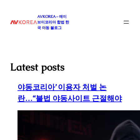
콘
텐
AVKOREA – 에이
츠
브이코리아 합법 한
로
국 야동 블로그
바
로
가
기
Latest posts
야동코리아’ 이용자 처벌 논
란…“불법 야동사이트 근절해야