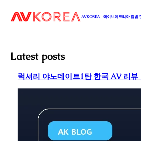
콘
텐
AVKOREA – 에이브이코리아 합법
츠
로
바
로
가
Latest posts
기
럭셔리 야노데이트1탄 한국 AV 리