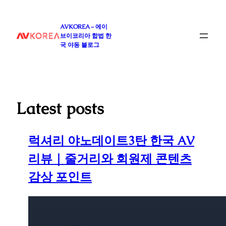
콘
텐
AVKOREA – 에이
츠
브이코리아 합법 한
로
국 야동 블로그
바
로
가
기
Latest posts
럭셔리 야노데이트3탄 한국 AV
리뷰｜줄거리와 회원제 콘텐츠
감상 포인트