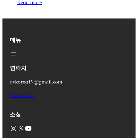
Read more
메뉴
연락처
avkorea19@gmail.com
avkorea.kr
소셜
Instagram
X
YouTube