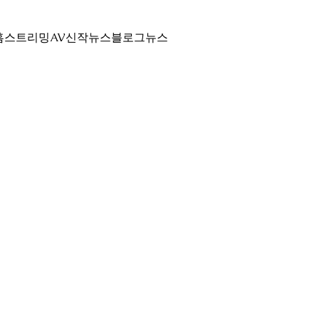
홈
스트리밍
AV신작뉴스
블로그
뉴스