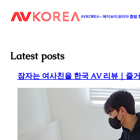
콘
텐
AVKOREA – 에이브이코리아 합법
츠
로
바
로
가
Latest posts
기
잠자는 여사친을 한국 AV 리뷰｜줄