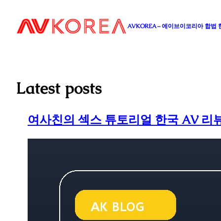
콘
텐
AVKOREA – 에이브이코리아 합법
츠
로
바
로
가
Latest posts
기
여사친의 섹스 튜토리얼 한국 AV 