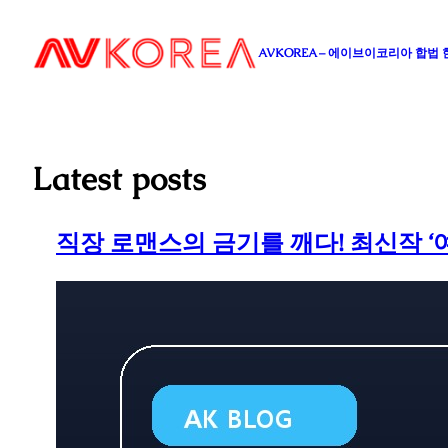
콘
텐
AVKOREA – 에이브이코리아 합법
츠
로
바
로
가
Latest posts
기
직장 로맨스의 금기를 깨다! 최신작 