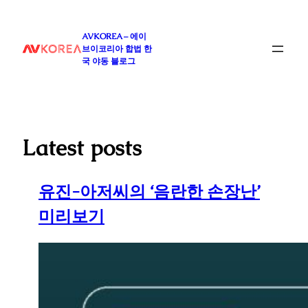
콘
텐
AVKOREA – 에이
츠
브이코리아 합법 한
로
국 야동 블로그
바
로
가
기
Latest posts
유진-아저씨의 ‘음란한 손장난’
미리보기