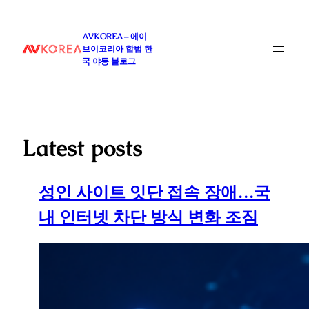
콘
텐
AVKOREA – 에이
츠
브이코리아 합법 한
로
국 야동 블로그
바
로
가
기
Latest posts
성인 사이트 잇단 접속 장애…국
내 인터넷 차단 방식 변화 조짐