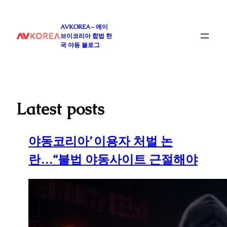
콘
텐
AVKOREA – 에이
츠
브이코리아 합법 한
로
국 야동 블로그
바
로
가
기
Latest posts
야동코리아’ 이용자 처벌 논
란…“불법 야동사이트 근절해야