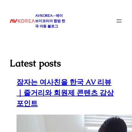
콘
텐
AVKOREA – 에이
츠
브이코리아 합법 한
로
국 야동 블로그
바
로
가
기
Latest posts
잠자는 여사친을 한국 AV 리뷰
｜줄거리와 회원제 콘텐츠 감상
포인트