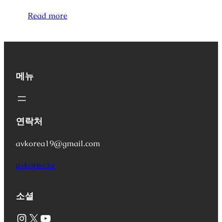
Read more
메뉴
연락처
avkorea19@gmail.com
avkorea.kr
소셜
Instagram
X
YouTube