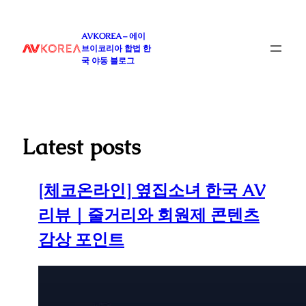
콘
텐
AVKOREA – 에이
츠
브이코리아 합법 한
로
국 야동 블로그
바
로
가
기
Latest posts
[체코온라인] 옆집소녀 한국 AV
리뷰｜줄거리와 회원제 콘텐츠
감상 포인트