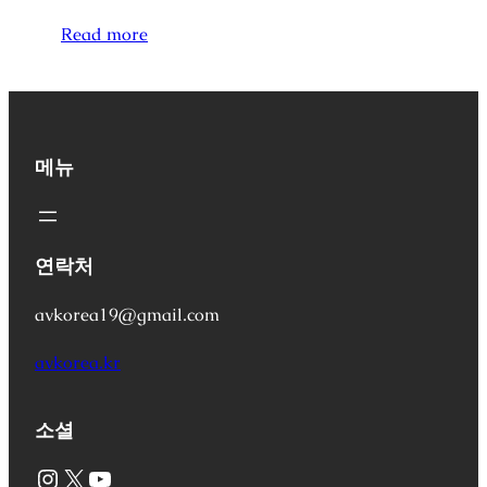
Read more
메뉴
연락처
avkorea19@gmail.com
avkorea.kr
소셜
Instagram
X
YouTube