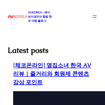
콘
텐
AVKOREA – 에이
츠
브이코리아 합법 한
로
국 야동 블로그
바
로
가
기
Latest posts
[체코온라인] 옆집소녀 한국 AV
리뷰｜줄거리와 회원제 콘텐츠
감상 포인트