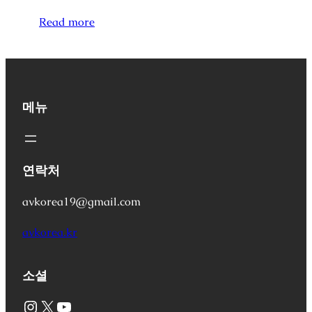
Read more
메뉴
연락처
avkorea19@gmail.com
avkorea.kr
소셜
Instagram
X
YouTube