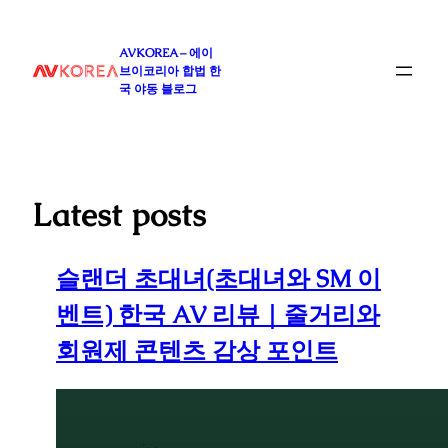
콘
텐
AVKOREA – 에이
츠
브이코리아 합법 한
로
국 야동 블로그
바
로
가
기
Latest posts
슬랜더 초대녀(초대녀와 SM 이
벤트) 한국 AV 리뷰｜줄거리와
회원제 콘텐츠 감상 포인트