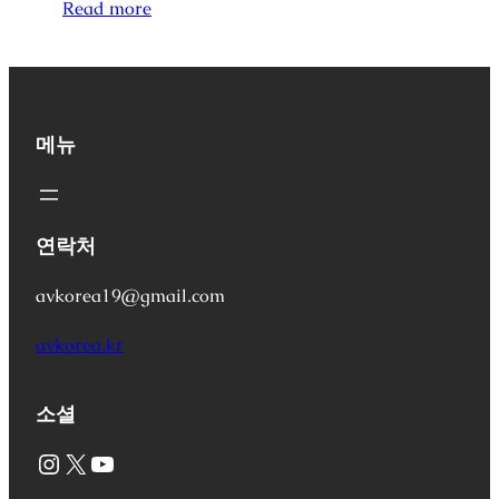
Read more
메뉴
연락처
avkorea19@gmail.com
avkorea.kr
소셜
Instagram
X
YouTube