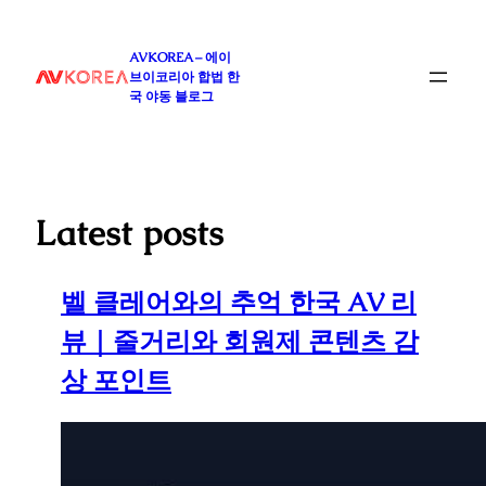
콘
텐
AVKOREA – 에이
츠
브이코리아 합법 한
로
국 야동 블로그
바
로
가
기
Latest posts
벨 클레어와의 추억 한국 AV 리
뷰｜줄거리와 회원제 콘텐츠 감
상 포인트