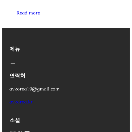
Read more
메뉴
연락처
avkorea19@gmail.com
avkorea.kr
소셜