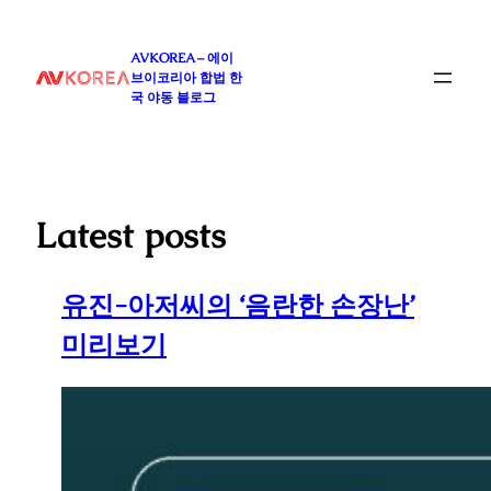
콘
텐
AVKOREA – 에이
츠
브이코리아 합법 한
로
국 야동 블로그
바
로
가
기
Latest posts
유진-아저씨의 ‘음란한 손장난’
미리보기