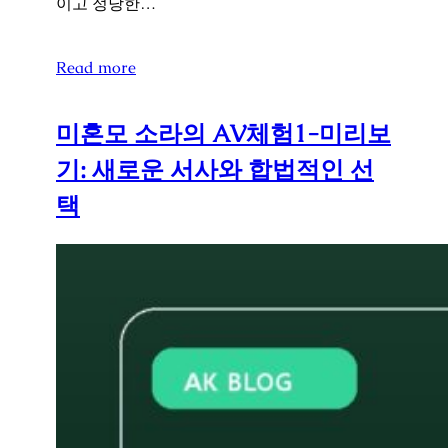
이고 정당한…
Read more
미혼모 소라의 AV체험1-미리보
기: 새로운 서사와 합법적인 선
택