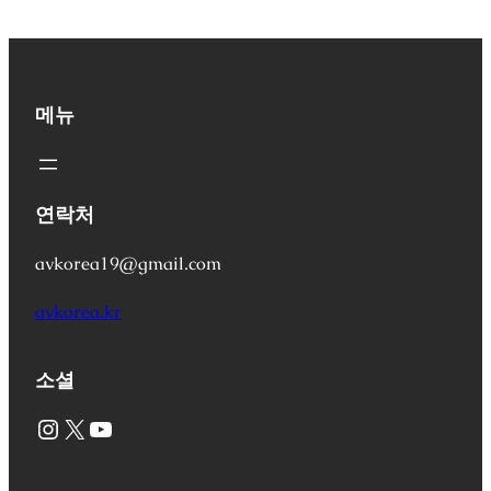
메뉴
연락처
avkorea19@gmail.com
avkorea.kr
소셜
Instagram
X
YouTube