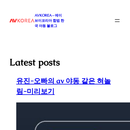
콘
텐
AVKOREA – 에이
츠
브이코리아 합법 한
로
국 야동 블로그
바
로
가
기
Latest posts
유진-오빠의 av 야동 같은 혀놀
림-미리보기