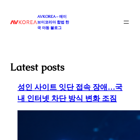
콘
텐
AVKOREA – 에이
츠
브이코리아 합법 한
로
국 야동 블로그
바
로
가
기
Latest posts
성인 사이트 잇단 접속 장애…국
내 인터넷 차단 방식 변화 조짐