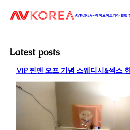
콘
텐
AVKOREA – 에이브이코리아 합법
츠
로
바
로
가
Latest posts
기
VIP 찐팬 오프 기념 스웨디시&섹스