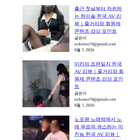
출근 첫날부터 자위하
는 하이솔 한국 AV 리
뷰｜줄거리와 회원제
콘텐츠 감상 포인트
글쓴이
avkorea19@gmail.com
8월 3, 2026
미카의 조련일지 한국
AV 리뷰｜줄거리와 회
원제 콘텐츠 감상 포인
트
글쓴이
avkorea19@gmail.com
8월 3, 2026
노포왕 노래방에서 노
래 부르며 섹스하는 미
친놈 한국 AV 리뷰｜