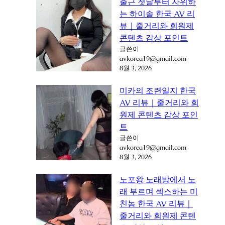
출근 첫날부터 자위하
는 하이솔 한국 AV 리
뷰｜줄거리와 회원제
콘텐츠 감상 포인트
글쓴이
avkorea19@gmail.com
8월 3, 2026
미카의 조련일지 한국
AV 리뷰｜줄거리와 회
원제 콘텐츠 감상 포인
트
글쓴이
avkorea19@gmail.com
8월 3, 2026
노포왕 노래방에서 노
래 부르며 섹스하는 미
친놈 한국 AV 리뷰｜
줄거리와 회원제 콘텐