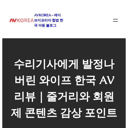
콘
텐
AVKOREA – 에이
츠
브이코리아 합법 한
로
국 야동 블로그
바
로
가
기
수리기사에게 발정나
버린 와이프 한국 AV
리뷰｜줄거리와 회원
제 콘텐츠 감상 포인트