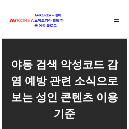
콘
텐
AVKOREA – 에이
츠
브이코리아 합법 한
로
국 야동 블로그
바
로
가
기
야동 검색 악성코드 감
염 예방 관련 소식으로
보는 성인 콘텐츠 이용
기준