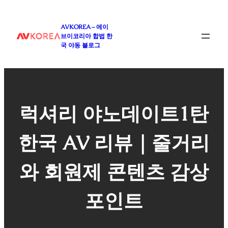
콘
텐
AVKOREA – 에이
츠
브이코리아 합법 한
로
국 야동 블로그
바
로
가
기
럭셔리 야노데이트1탄
한국 AV 리뷰｜줄거리
와 회원제 콘텐츠 감상
포인트