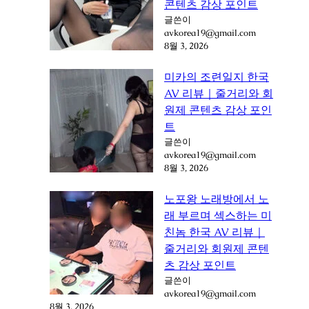
콘텐츠 감상 포인트
글쓴이
avkorea19@gmail.com
8월 3, 2026
미카의 조련일지 한국
AV 리뷰｜줄거리와 회
원제 콘텐츠 감상 포인
트
글쓴이
avkorea19@gmail.com
8월 3, 2026
노포왕 노래방에서 노
래 부르며 섹스하는 미
친놈 한국 AV 리뷰｜
줄거리와 회원제 콘텐
츠 감상 포인트
글쓴이
avkorea19@gmail.com
8월 3, 2026