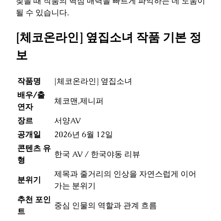
찾을 때 작품의 핵심 매력을 빠르게 파악하는 데 도움이
될 수 있습니다.
[체코온라인] 옆집소녀 작품 기본 정
보
작품명
[체코온라인] 옆집소녀
배우/출
체코맨,제니퍼
연자
장르
서양AV
공개일
2026년 6월 12일
콘텐츠 유
한국 AV / 한국야동 리뷰
형
제목과 줄거리의 인상을 자연스럽게 이어
분위기
가는 분위기
추천 포인
중심 인물의 역할과 관계 흐름
트