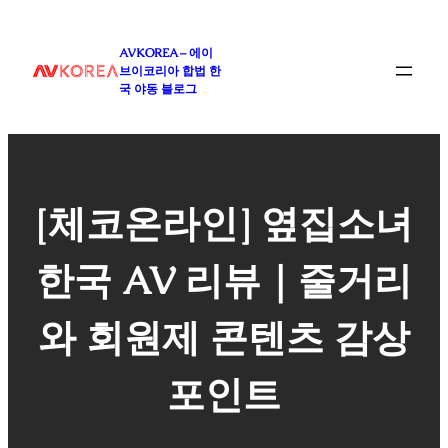
콘
텐
AVKOREA – 에이
츠
브이코리아 합법 한
로
국 야동 블로그
바
로
가
기
[체코온라인] 옆집소녀
한국 AV 리뷰｜줄거리
와 회원제 콘텐츠 감상
포인트