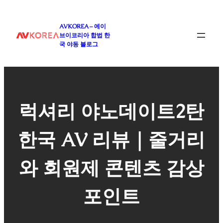
콘
텐
AVKOREA – 에이
츠
브이코리아 합법 한
로
국 야동 블로그
바
로
가
기
럭셔리 야노데이트2탄
한국 AV 리뷰｜줄거리
와 회원제 콘텐츠 감상
포인트