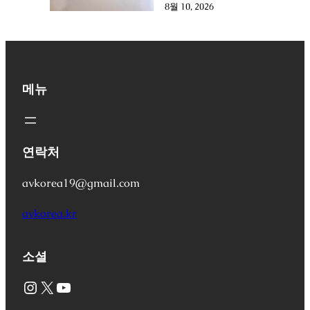
8월 10, 2026
메뉴
연락처
avkorea19@gmail.com
avkorea.kr
소셜
Instagram
X
YouTube