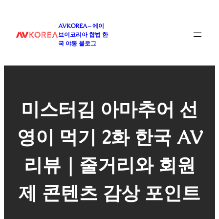
콘
텐
AVKOREA – 에이
츠
브이코리아 합법 한
로
국 야동 블로그
바
로
가
기
미스터김 아마추어 선
영이 먹기 2화 한국 AV
리뷰｜줄거리와 회원
제 콘텐츠 감상 포인트