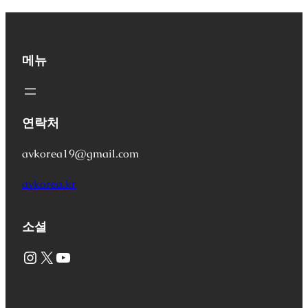
메뉴
연락처
avkorea19@gmail.com
avkorea.kr
소셜
Instagram
X
YouTube