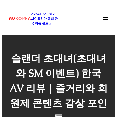
콘
텐
AVKOREA – 에이
츠
브이코리아 합법 한
로
국 야동 블로그
바
로
가
기
슬랜더 초대녀(초대녀
와 SM 이벤트) 한국
AV 리뷰｜줄거리와 회
원제 콘텐츠 감상 포인