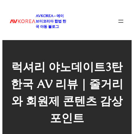
콘
텐
AVKOREA – 에이
츠
브이코리아 합법 한
로
국 야동 블로그
바
로
가
기
럭셔리 야노데이트3탄
한국 AV 리뷰｜줄거리
와 회원제 콘텐츠 감상
포인트