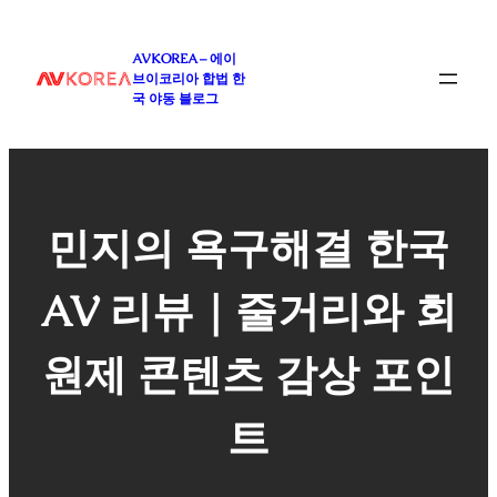
콘
텐
AVKOREA – 에이
츠
브이코리아 합법 한
로
국 야동 블로그
바
로
가
기
민지의 욕구해결 한국
AV 리뷰｜줄거리와 회
원제 콘텐츠 감상 포인
트