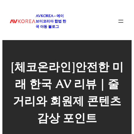
콘
텐
AVKOREA – 에이
츠
브이코리아 합법 한
로
국 야동 블로그
바
로
가
기
[체코온라인]안전한 미
래 한국 AV 리뷰｜줄
거리와 회원제 콘텐츠
감상 포인트