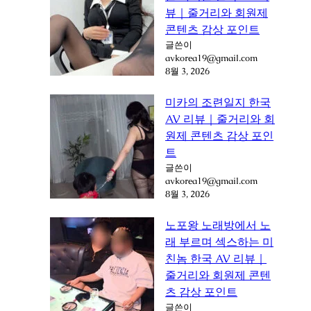
뷰｜줄거리와 회원제
콘텐츠 감상 포인트
글쓴이
avkorea19@gmail.com
8월 3, 2026
미카의 조련일지 한국
AV 리뷰｜줄거리와 회
원제 콘텐츠 감상 포인
트
글쓴이
avkorea19@gmail.com
8월 3, 2026
노포왕 노래방에서 노
래 부르며 섹스하는 미
친놈 한국 AV 리뷰｜
줄거리와 회원제 콘텐
츠 감상 포인트
글쓴이