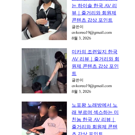
는 하이솔 한국 AV 리
뷰｜줄거리와 회원제
콘텐츠 감상 포인트
글쓴이
avkorea19@gmail.com
8월 3, 2026
미카의 조련일지 한국
AV 리뷰｜줄거리와 회
원제 콘텐츠 감상 포인
트
글쓴이
avkorea19@gmail.com
8월 3, 2026
노포왕 노래방에서 노
래 부르며 섹스하는 미
친놈 한국 AV 리뷰｜
줄거리와 회원제 콘텐
츠 감상 포인트