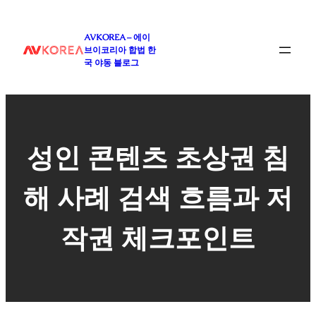
콘
텐
AVKOREA – 에이
츠
브이코리아 합법 한
로
국 야동 블로그
바
로
가
기
성인 콘텐츠 초상권 침
해 사례 검색 흐름과 저
작권 체크포인트