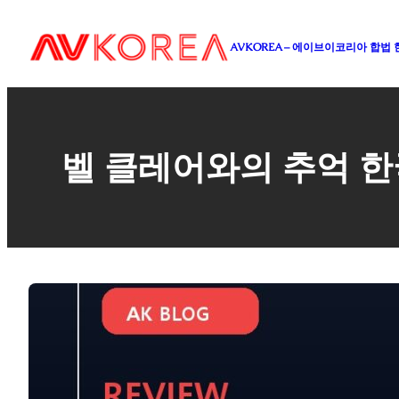
콘
텐
AVKOREA – 에이브이코리아 합법
츠
로
바
로
가
벨 클레어와의 추억 한
기